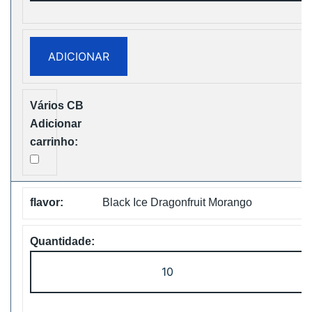
Vapsolo
Super
15000
ADICIONAR
Puffs
Disposable
Vape
Free
Shipping
Black Ice Dragonfruit Morango
Quantidade
de
Vapsolo