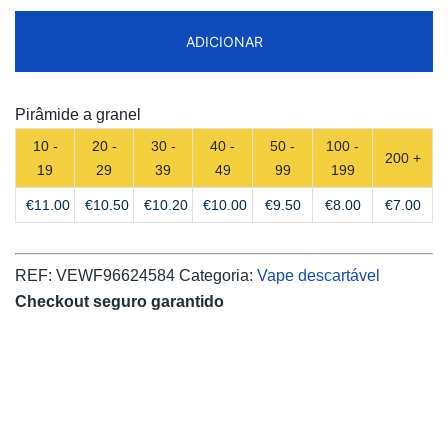
Super
ADICIONAR
15000
Puffs
Disposable
Pirâmide a granel
Vape
10 -
20 -
30 -
40 -
50 -
100 -
Free
200 +
19
29
39
49
99
199
Shipping
€
11.00
€
10.50
€
10.20
€
10.00
€
9.50
€
8.00
€
7.00
REF:
VEWF96624584
Categoria:
Vape descartável
Checkout seguro garantido