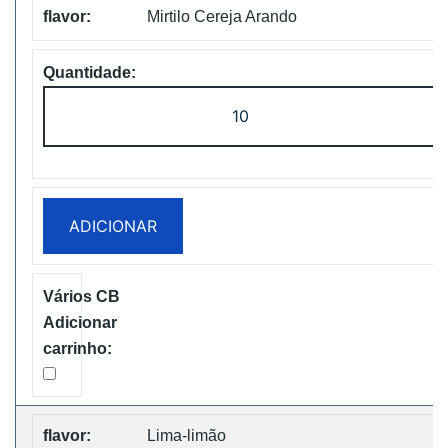
Mirtilo Cereja Arando
Quantidade
de
Vapsolo
Super
15000
ADICIONAR
Puffs
Disposable
Vape
Free
Shipping
Lima-limão