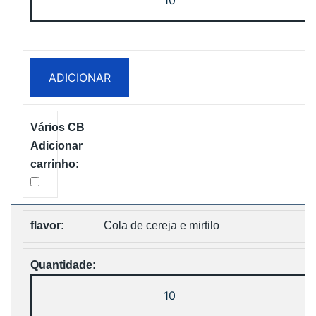
de
Vapsolo
Super
15000
ADICIONAR
Puffs
Disposable
Vape
Free
Shipping
Cola de cereja e mirtilo
Quantidade
de