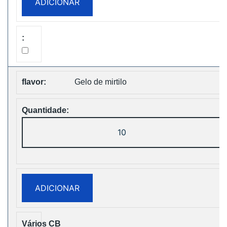
ADICIONAR
Puffs
Disposable
Vape
Free
Shipping
Gelo de mirtilo
Quantidade
de
Vapsolo
Super
15000
ADICIONAR
Puffs
Disposable
Vape