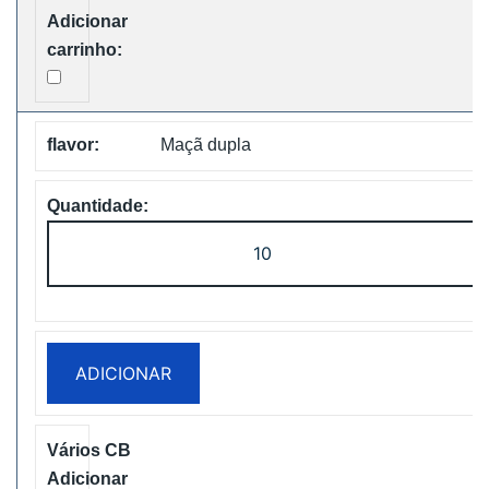
Free
Shipping
Maçã dupla
Quantidade
de
Vapsolo
Super
15000
ADICIONAR
Puffs
Disposable
Vape
Free