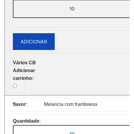
Quantidade
de
Vapsolo
Super
15000
ADICIONAR
Puffs
Disposable
Vape
Free
Shipping
Melancia com framboesa
Quantidade