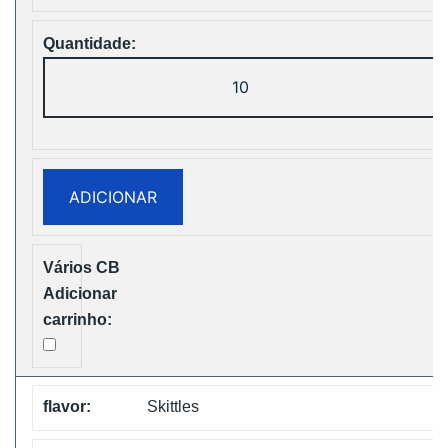
Quantidade
de
Vapsolo
Super
15000
ADICIONAR
Puffs
Disposable
Vape
Free
Shipping
Skittles