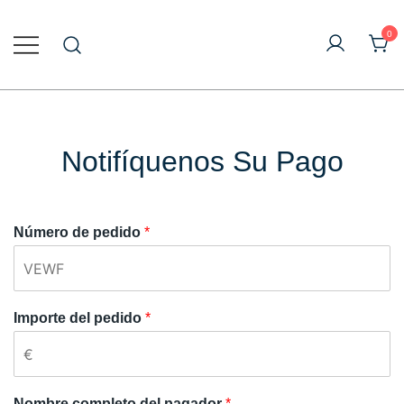
Saltar
al
0
contenido
Vape al por mayor en línea
Vapecig Al Por Mayor
Notifíquenos Su Pago
Número de pedido
*
Importe del pedido
*
Nombre completo del pagador
*