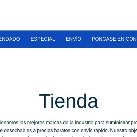
Vape al por mayor en línea
Vapecig Al Por Mayor
ENDADO
ESPECIAL
ENVÍO
PÓNGASE EN CON
Tienda
ionamos las mejores marcas de la industria para suministrar pr
e desechables a precios baratos con envío rápido. Nuestro obje