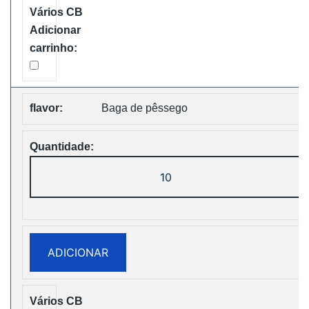
Disposable
Vape
Free
Shipping
Baga de pêssego
Quantidade
de
WASPE
FX
30000
ADICIONAR
PUFFS
BOX
Disposable
Vape