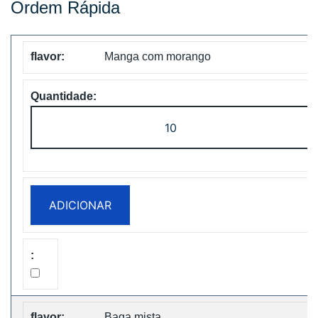
Ordem Rápida
Manga com morango
Quantidade
de
WASPE
FX
30000
ADICIONAR
PUFFS
BOX
Disposable
Vape
Free
Shipping
Baga mista