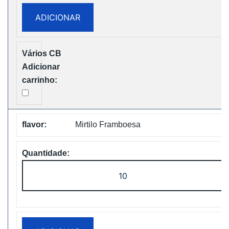
30000
ADICIONAR
PUFFS
BOX
Disposable
Vape
Free
Shipping
Mirtilo Framboesa
Quantidade
de
WASPE
FX
30000