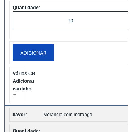
Quantidade
de
WASPE
FX
30000
ADICIONAR
PUFFS
BOX
Disposable
Vape
Free
Shipping
Melancia com morango