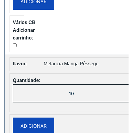
ADICIONAR
PUFFS
BOX
Disposable
Vape
Free
Shipping
Melancia Manga Pêssego
Quantidade
de
WASPE
FX
30000
ADICIONAR
PUFFS