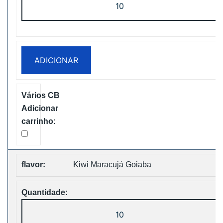
de
WASPE
FX
30000
ADICIONAR
PUFFS
BOX
Disposable
Vape
Free
Shipping
Kiwi Maracujá Goiaba
Quantidade
de