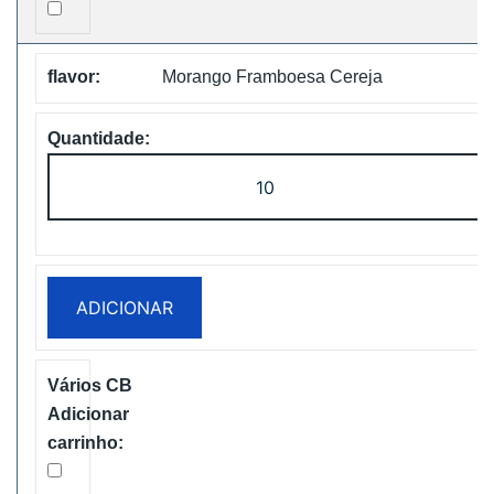
Morango Framboesa Cereja
Quantidade
de
WASPE
FX
30000
ADICIONAR
PUFFS
BOX
Disposable
Vape
Free
Shipping