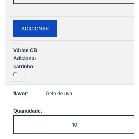
WASPE
FX
30000
ADICIONAR
PUFFS
BOX
Disposable
Vape
Free
Shipping
Gelo de uva
Quantidade
de
WASPE