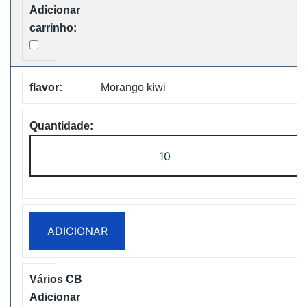
Free
Shipping
Morango kiwi
Quantidade
de
WASPE
FX
30000
ADICIONAR
PUFFS
BOX
Disposable
Vape
Free