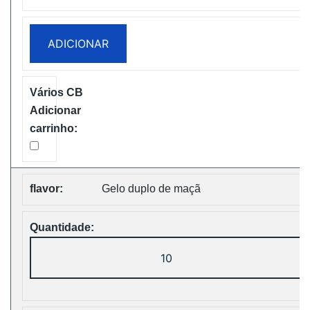
FX
30000
ADICIONAR
PUFFS
BOX
Disposable
Vape
Free
Shipping
Gelo duplo de maçã
Quantidade
de
WASPE
FX