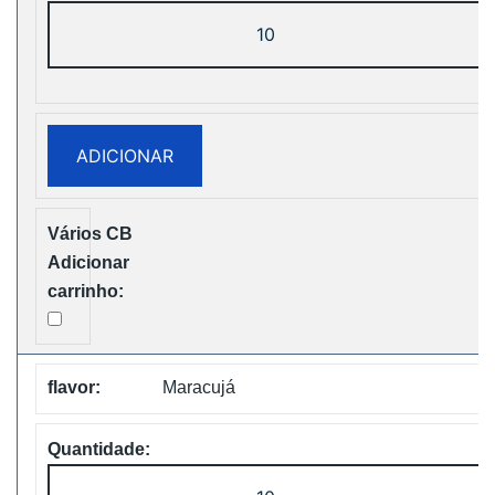
Quantidade
de
ZOOY
Power
28000
ADICIONAR
Puffs
Disposbale
Vape
Free
Shipping
Maracujá
Quantidade