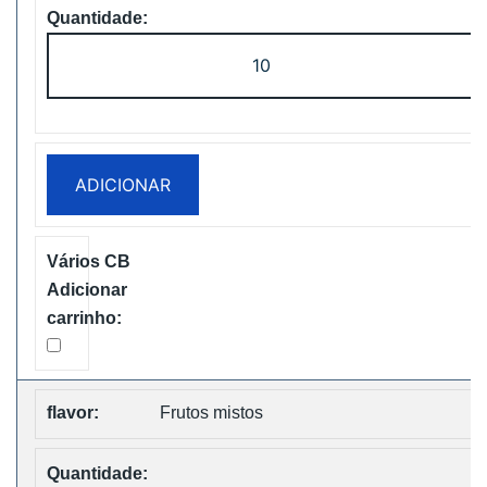
Quantidade
de
ZOOY
Power
28000
ADICIONAR
Puffs
Disposbale
Vape
Free
Shipping
Frutos mistos