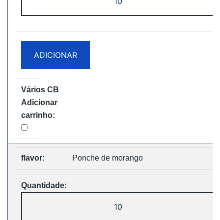
de
ZOOY
Power
28000
ADICIONAR
Puffs
Disposbale
Vape
Free
Shipping
Ponche de morango
Quantidade
de