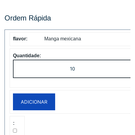
Ordem Rápida
Manga mexicana
Quantidade
de
ZOOY
Power
28000
ADICIONAR
Puffs
Disposbale
Vape
Free
Shipping