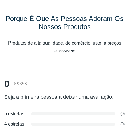
Porque É Que As Pessoas Adoram Os
Nossos Produtos
Produtos de alta qualidade, de comércio justo, a preços
acessíveis
0
Classificado
Seja a primeira pessoa a deixar uma avaliação.
com
0
de
5 estrelas
(0)
5
4 estrelas
(0)
com