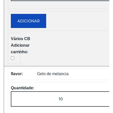
ZOOY
Power
28000
ADICIONAR
Puffs
Disposbale
Vape
Free
Shipping
Gelo de melancia
Quantidade
de
ZOOY