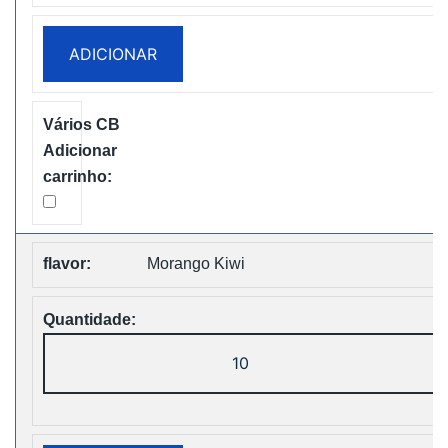
Power
28000
ADICIONAR
Puffs
Disposbale
Vape
Free
Shipping
Morango Kiwi
Quantidade
de
ZOOY
Power