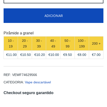
ZOOY
Power
ADICIONAR
28000
Puffs
Disposbale
Pirâmide a granel
Vape
10 -
20 -
30 -
40 -
50 -
100 -
Free
200 +
19
29
39
49
99
199
Shipping
€
11.00
€
10.50
€
10.20
€
10.00
€
9.50
€
8.00
€
7.00
REF:
VEWF74629566
CATEGORIA:
Vape descartável
Checkout seguro garantido