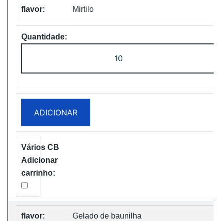
Mirtilo
Quantidade
de
ZOOY
Power
28000
ADICIONAR
Puffs
Disposbale
Vape
Free
Shipping
Gelado de baunilha