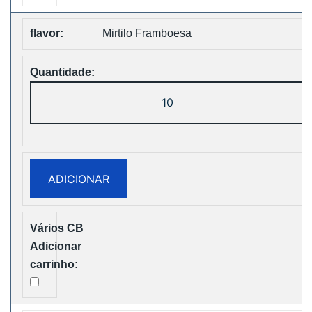
Mirtilo Framboesa
Quantidade
de
ZOOY
Power
28000
ADICIONAR
Puffs
Disposbale
Vape
Free
Shipping