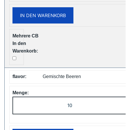
Puffs
Disposable
IN DEN WARENKORB
Vape
Free
Shipping
Menge
Gemischte Beeren
ZOOY
ShiSha
25000
Puffs