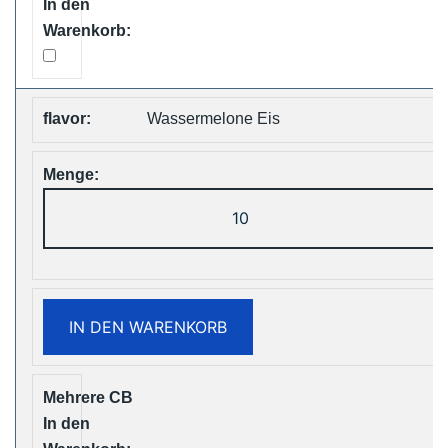
Wassermelone Eis
ZOOY
ShiSha
25000
Puffs
Disposable
IN DEN WARENKORB
Vape
Free
Shipping
Menge