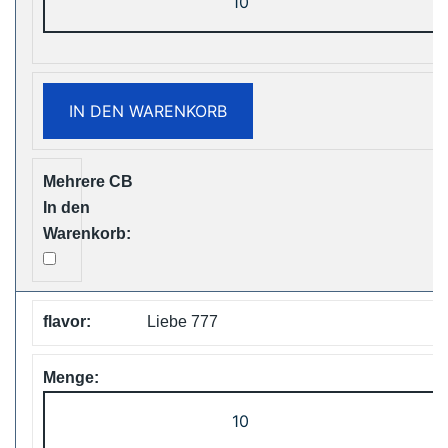
ShiSha
25000
Puffs
Disposable
IN DEN WARENKORB
Vape
Free
Shipping
Menge
Liebe 777
ZOOY
ShiSha