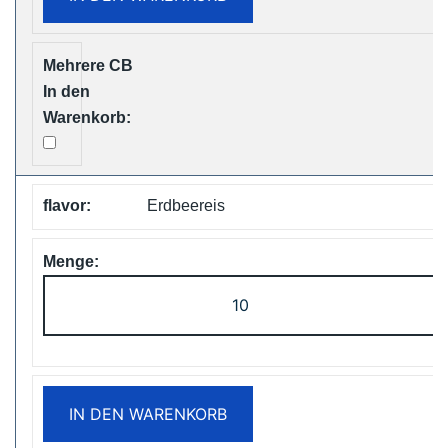
Free
Shipping
Menge
Erdbeereis
ZOOY
ShiSha
25000
Puffs
Disposable
IN DEN WARENKORB
Vape
Free