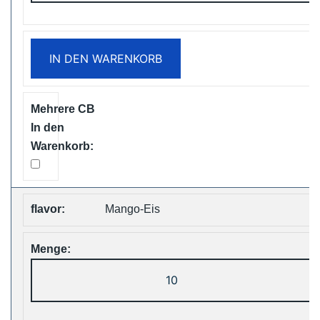
25000
Puffs
Disposable
IN DEN WARENKORB
Vape
Free
Shipping
Menge
Mango-Eis
ZOOY
ShiSha
25000