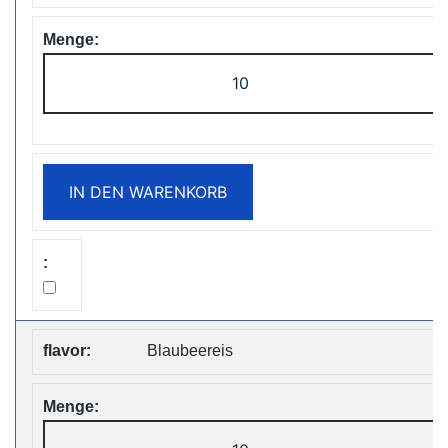
ZOOY
ShiSha
25000
Puffs
Disposable
IN DEN WARENKORB
Vape
Free
Shipping
Menge
Blaubeereis
ZOOY