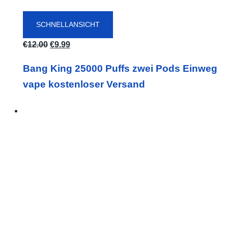
SCHNELLANSICHT
Ursprünglicher
Aktueller
€
12.00
€
9.99
Preis
Preis
Bang King 25000 Puffs zwei Pods Einweg
war:
ist:
vape kostenloser Versand
€12.00
€9.99.