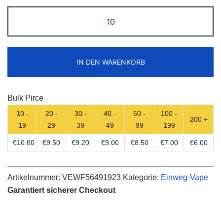
ZOOY
ShiSha
25000
Puffs
IN DEN WARENKORB
Disposable
Vape
Free
Bulk Pirce
Shipping
10 -
20 -
30 -
40 -
50 -
100 -
Menge
200 +
19
29
39
49
99
199
€
10.00
€
9.50
€
9.20
€
9.00
€
8.50
€
7.00
€
6.00
Artikelnummer:
VEWF56491923
Kategorie:
Einweg-Vape
Garantiert sicherer Checkout