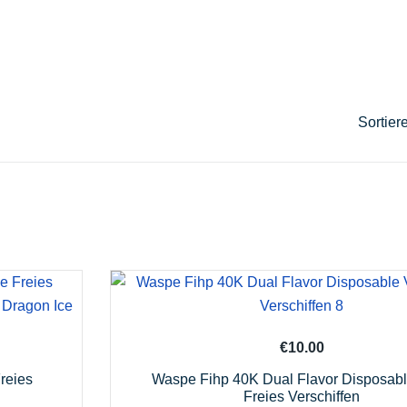
h
esten
iert
€
10.00
reies
Waspe Fihp 40K Dual Flavor Disposab
Freies Verschiffen