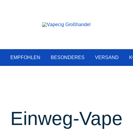
Online Vape Großhandel
Vapecig Großhandel
P
EMPFOHLEN
BESONDERES
VERSAND
K
Einweg-Vape