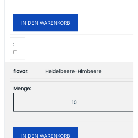
Puffs
Disposbale
IN DEN WARENKORB
Vape
Free
Shipping
Menge
Heidelbeere-Himbeere
ZOOY
Power
28000
Puffs
Disposbale
IN DEN WARENKORB
Vape