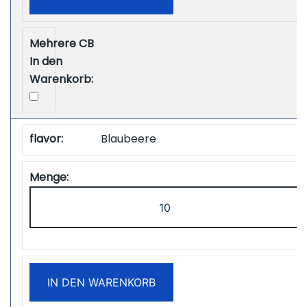
Free
Shipping
Menge
Blaubeere
ZOOY
Power
28000
Puffs
Disposbale
IN DEN WARENKORB
Vape
Free