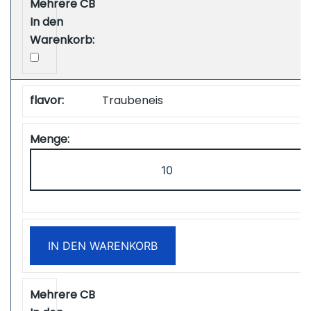
Menge
Traubeneis
ZOOY
Power
28000
Puffs
Disposbale
IN DEN WARENKORB
Vape
Free
Shipping
Menge