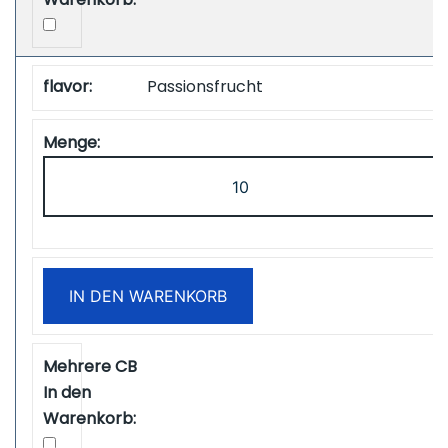
Passionsfrucht
ZOOY
Power
28000
Puffs
Disposbale
IN DEN WARENKORB
Vape
Free
Shipping
Menge