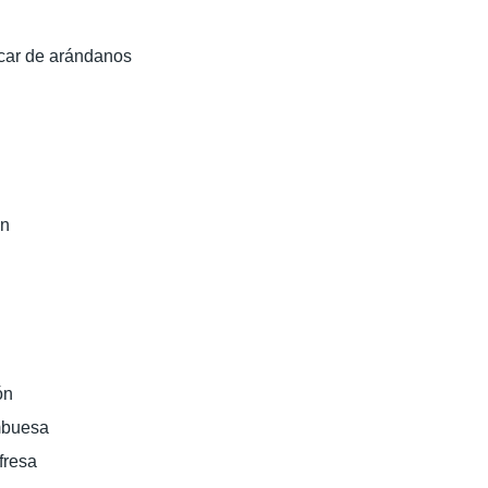
úcar de arándanos
ón
ón
ambuesa
fresa