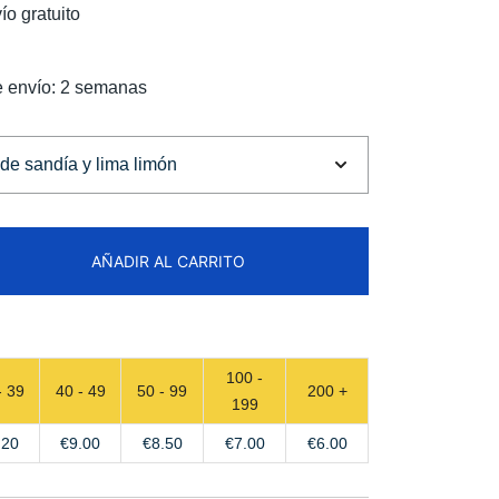
ío gratuito
e envío: 2 semanas
AÑADIR AL CARRITO
100 -
- 39
40 - 49
50 - 99
200 +
199
.20
€
9.00
€
8.50
€
7.00
€
6.00