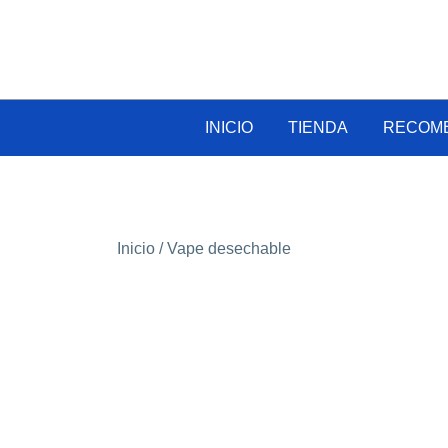
Saltar
al
contenido
INICIO
TIENDA
RECOM
Inicio
/
Vape desechable