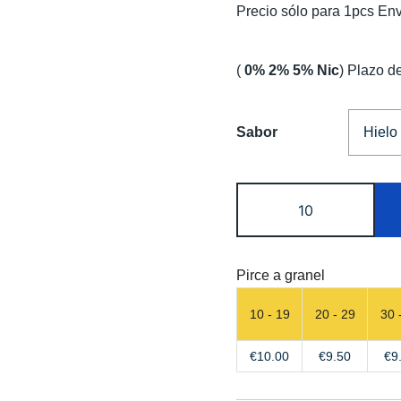
Precio sólo para 1pcs Env
(
0% 2% 5% Nic
) Plazo d
Sabor
Waspe
Fihp
40K
Dual
Pirce a granel
Flavor
Disposable
10 - 19
20 - 29
30 
Vape
€
10.00
€
9.50
€
9
Free
Shipping