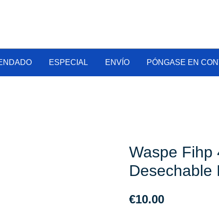
Vape al por mayor en línea
Vapecig Al Por Mayor
ENDADO
ESPECIAL
ENVÍO
PÓNGASE EN CON
Waspe Fihp 
Desechable 
€
10.00