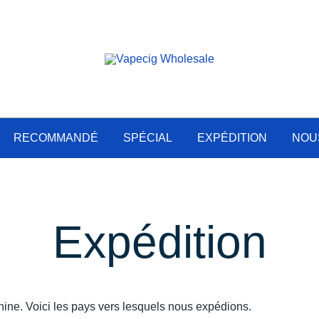
Vente en gros de produits de vapotage en 
Vapecig Wholesale
RECOMMANDÉ
SPÉCIAL
EXPÉDITION
NOU
Expédition
ne. Voici les pays vers lesquels nous expédions.