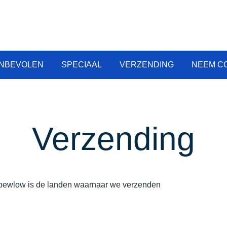
Online groothandel in vape
Vapecig Groothandel
NBEVOLEN
SPECIAAL
VERZENDING
NEEM C
Verzending
 bewlow is de landen waarnaar we verzenden