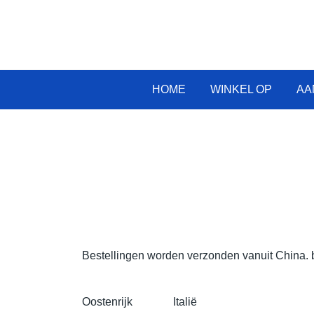
Overslaan
naar
inhoud
HOME
WINKEL OP
AA
Bestellingen worden verzonden vanuit China.
Oostenrijk
Italië