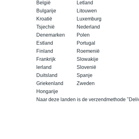
België
Letland
Bulgarije
Litouwen
Kroatië
Luxemburg
Tsjechië
Nederland
Denemarken
Polen
Estland
Portugal
Finland
Roemenië
Frankrijk
Slowakije
lerland
Slovenië
Duitsland
Spanje
Griekenland
Zweden
Hongarije
Naar deze landen is de verzendmethode "Deliv