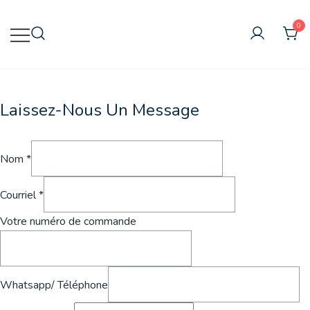
Skip
to
0
content
Vente en gros de produits de vapotage
Vapecig Wholesale
en ligne
Laissez-Nous Un Message
Nom
*
Courriel
*
Votre numéro de commande
Whatsapp/ Téléphone