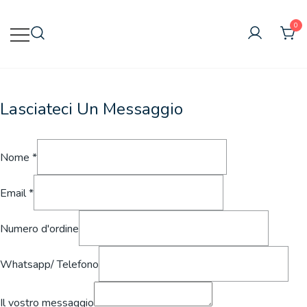
Vai
al
0
contenuto
Vape online all'ingrosso
Vapecig All'ingrosso
Lasciateci Un Messaggio
Nome
*
Email
*
Numero d'ordine
Whatsapp/ Telefono
Il vostro messaggio