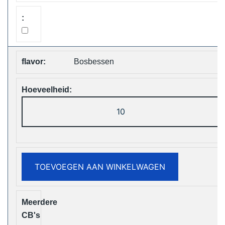
Shipping
aantal
Bosbessen
Vapsolo
Viking
12000
Puffs
Disposable
TOEVOEGEN AAN WINKELWAGEN
Vape
Free
Shipping
aantal