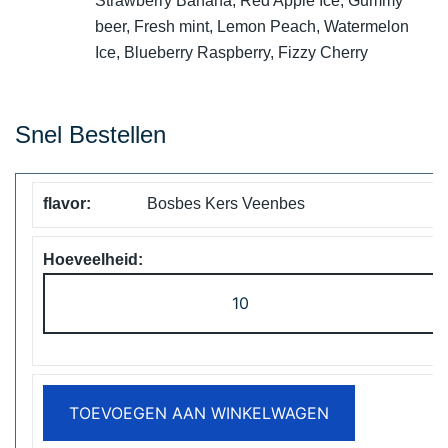
Strawberry Banana, Red Apple Ice, Gummy
beer, Fresh mint, Lemon Peach, Watermelon
Ice, Blueberry Raspberry, Fizzy Cherry
Snel Bestellen
Bosbes Kers Veenbes
Vapsolo
Viking
12000
Puffs
Disposable
TOEVOEGEN AAN WINKELWAGEN
Vape
Free