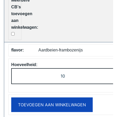
aantal
Aardbeien-frambozenijs
Vapsolo
Viking
12000
Puffs
Disposable
TOEVOEGEN AAN WINKELWAGEN
Vape
Free