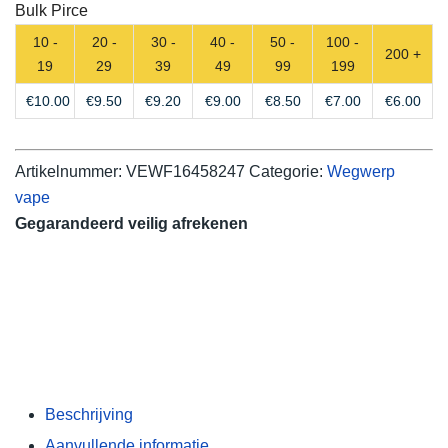
Bulk Pirce
Shipping
10 -
20 -
30 -
40 -
50 -
100 -
aantal
200 +
19
29
39
49
99
199
€
10.00
€
9.50
€
9.20
€
9.00
€
8.50
€
7.00
€
6.00
Artikelnummer:
VEWF16458247
Categorie:
Wegwerp
vape
Gegarandeerd veilig afrekenen
Beschrijving
Aanvullende informatie