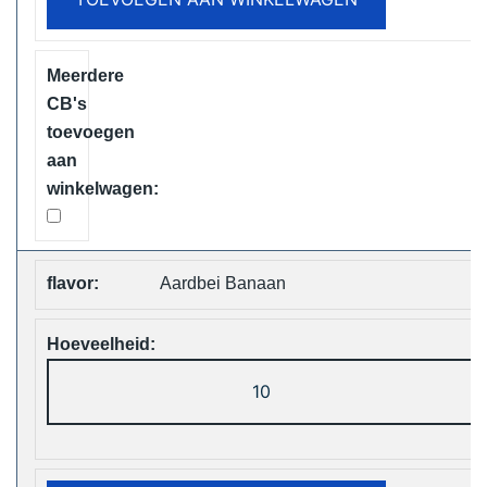
Vape
Free
Shipping
aantal
Aardbei Banaan
Vapsolo
Viking
12000
Puffs
Disposable