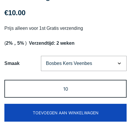
€
10.00
Prijs alleen voor 1st Gratis verzending
(
2%，5%
)
Verzendtijd: 2 weken
Smaak
Vapsolo
Viking
12000
Puffs
TOEVOEGEN AAN WINKELWAGEN
Disposable
Vape
Free