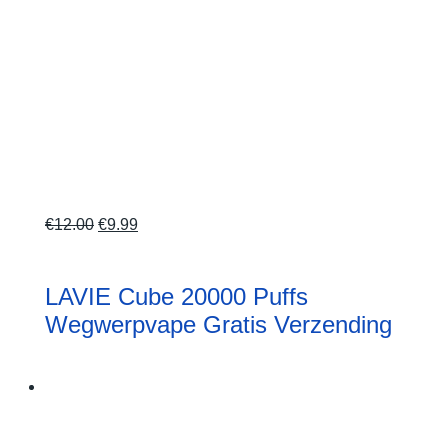
Oorspronkelijke
Huidige
€
12.00
€
9.99
prijs
prijs
was:
is:
LAVIE Cube 20000 Puffs
€12.00.
€9.99.
Wegwerpvape Gratis Verzending