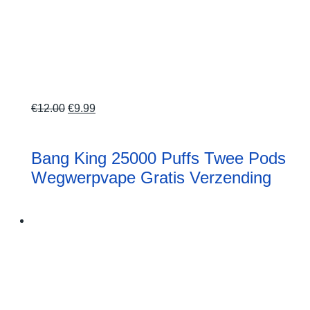
Oorspronkelijke
Huidige
€
12.00
€
9.99
prijs
prijs
was:
is:
Bang King 25000 Puffs Twee Pods
€12.00.
€9.99.
Wegwerpvape Gratis Verzending