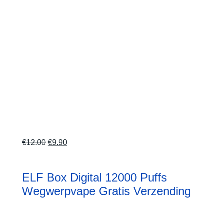
Oorspronkelijke
Huidige
€
12.00
€
9.90
prijs
prijs
was:
is:
ELF Box Digital 12000 Puffs
€12.00.
€9.90.
Wegwerpvape Gratis Verzending