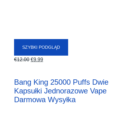
SZYBKI PODGLĄD
Pierwotna
Aktualna
€
12.00
€
9.99
cena
cena:
wynosiła:
€9.99.
Bang King 25000 Puffs Dwie
€12.00.
Kapsułki Jednorazowe Vape
Darmowa Wysyłka