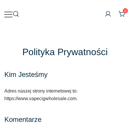
Przejdź
do
0
treści
Hurtownia Vape online
Hurtownia Vapecig
Polityka Prywatności
Kim Jesteśmy
Adres naszej strony internetowej to:
https://www.vapecigwholesale.com.
Komentarze