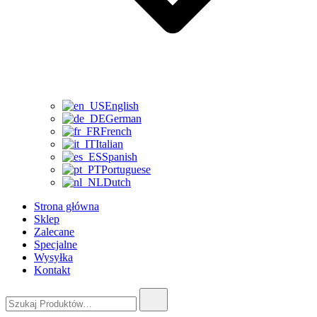
English
German
French
Italian
Spanish
Portuguese
Dutch
Strona główna
Sklep
Zalecane
Specjalne
Wysyłka
Kontakt
Szukaj: