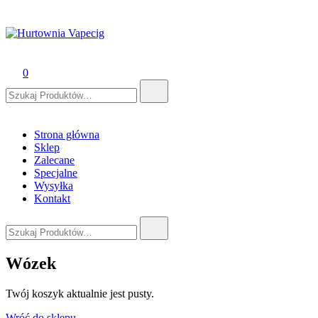
Hurtownia Vapecig
Hurtownia Vape online
0
Szukaj:
Strona główna
Sklep
Zalecane
Specjalne
Wysyłka
Kontakt
Szukaj:
Wózek
Twój koszyk aktualnie jest pusty.
Wróć do sklepu