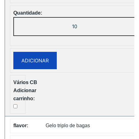
Quantidade
de
Bang
King
25000
ADICIONAR
Puffs
Two
Pods
Disposable
vape
Free
Shipping
Gelo triplo de bagas