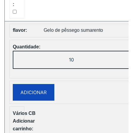
Disposable
vape
Free
Gelo de pêssego sumarento
Shipping
Quantidade
de
Bang
King
25000
ADICIONAR
Puffs
Two
Pods
Disposable
vape
Free