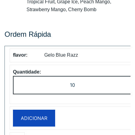
Tropical Fruit, Grape Ice, Peach Mango,
Strawberry Mango, Cherry Bomb
Ordem Rápida
Gelo Blue Razz
Quantidade
de
Bang
King
25000
ADICIONAR
Puffs
Two
Pods