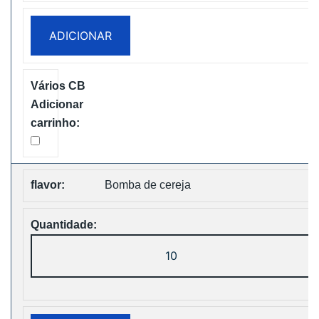
King
25000
ADICIONAR
Puffs
Two
Pods
Disposable
vape
Free
Shipping
Bomba de cereja
Quantidade
de
Bang
King
25000