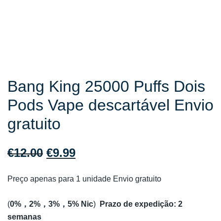
Bang King 25000 Puffs Dois
Pods Vape descartável Envio
gratuito
O
O
€
12.00
€
9.99
preço
preço
Preço apenas para 1 unidade Envio gratuito
original
atual
(
0%，2%，3%，5% Nic
)
Prazo de expedição: 2
era:
é:
semanas