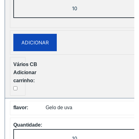
Quantidade
de
Bang
King
25000
ADICIONAR
Puffs
Two
Pods
Disposable
vape
Free
Shipping
Gelo de uva
Quantidade