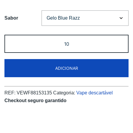
€12.00.
€9.99.
Sabor
Quantidade
de
Bang
King
ADICIONAR
25000
Puffs
Two
REF:
VEWF88153135
Categoria:
Vape descartável
Pods
Checkout seguro garantido
Disposable
vape
Free
Shipping