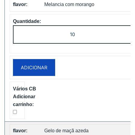
Melancia com morango
Quantidade
de
Bang
King
25000
ADICIONAR
Puffs
Two
Pods
Disposable
vape
Free
Shipping
Gelo de maçã azeda