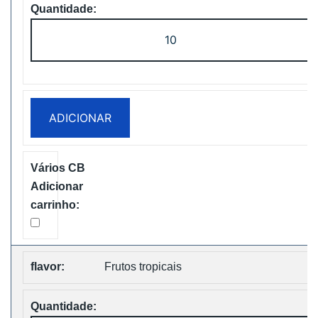
Quantidade
de
Bang
King
25000
ADICIONAR
Puffs
Two
Pods
Disposable
vape
Free
Shipping
Frutos tropicais