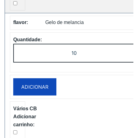
Shipping
Gelo de melancia
Quantidade
de
Bang
King
25000
ADICIONAR
Puffs
Two
Pods
Disposable
vape
Free
Shipping