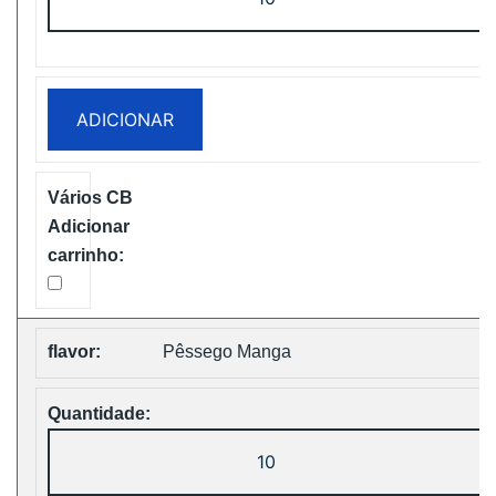
de
Bang
King
25000
ADICIONAR
Puffs
Two
Pods
Disposable
vape
Free
Shipping
Pêssego Manga
Quantidade
de