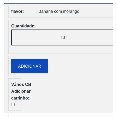
Banana com morango
Quantidade
de
Bang
King
25000
ADICIONAR
Puffs
Two
Pods
Disposable
vape
Free
Shipping