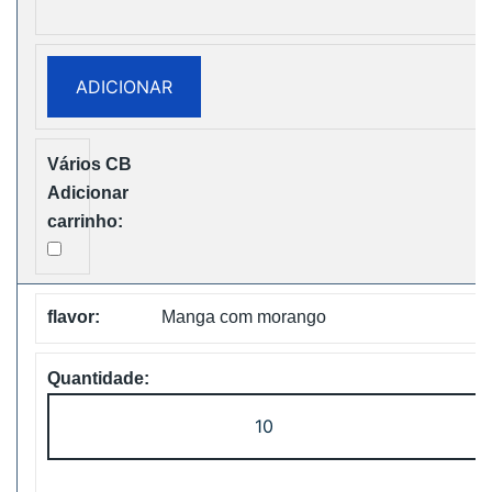
Bang
King
25000
ADICIONAR
Puffs
Two
Pods
Disposable
vape
Free
Shipping
Manga com morango
Quantidade
de
Bang