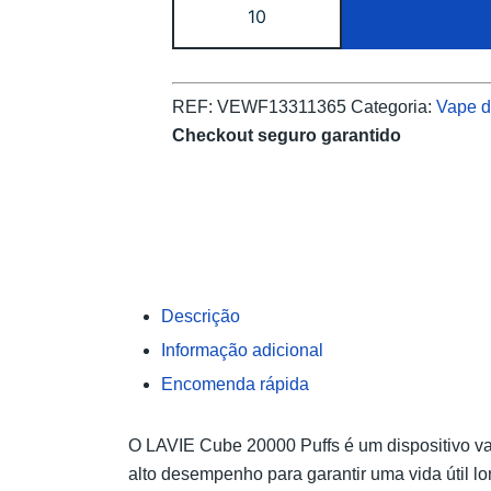
de
LAVIE
Cube
REF:
VEWF13311365
Categoria:
Vape d
20000
Checkout seguro garantido
Puffs
Disposable
Vape
Free
Shipping
Descrição
Informação adicional
Encomenda rápida
O LAVIE Cube 20000 Puffs é um dispositivo va
alto desempenho para garantir uma vida útil l