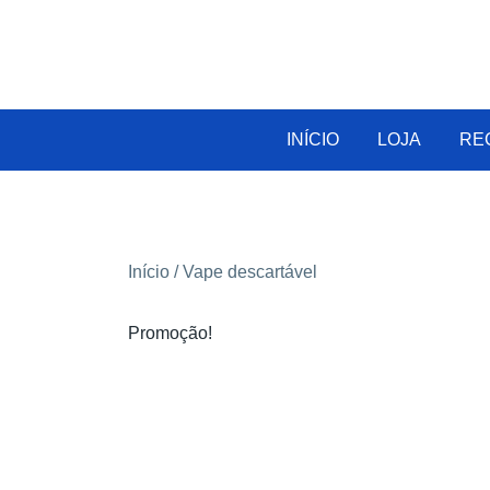
Saltar
para
o
conteúdo
INÍCIO
LOJA
RE
Início
/
Vape descartável
Promoção!