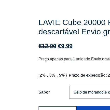
LAVIE Cube 20000 P
descartável Envio gr
O
O
€
12.00
€
9.99
preço
preço
Preço apenas para 1 unidade Envio gratu
original
atual
era:
é:
(
2%，3%，5%
)
Prazo de expedição: 
€12.00.
€9.99.
Sabor
Quantidade