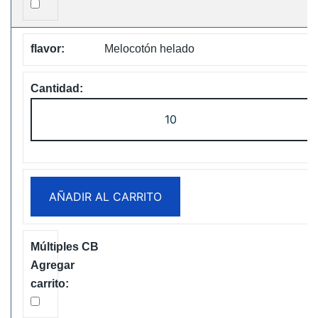
Melocotón helado
ELF
Box
Digital
12000
Puffs
AÑADIR AL CARRITO
Disposable
Vape
Free
Shipping
cantidad