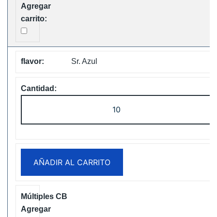
cantidad
Sr. Azul
ELF
Box
Digital
12000
Puffs
AÑADIR AL CARRITO
Disposable
Vape
Free
Shipping
cantidad