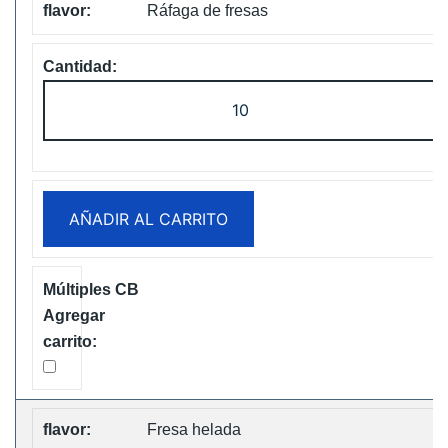
Ráfaga de fresas
ELF
Box
Digital
12000
Puffs
AÑADIR AL CARRITO
Disposable
Vape
Free
Shipping
cantidad
Fresa helada