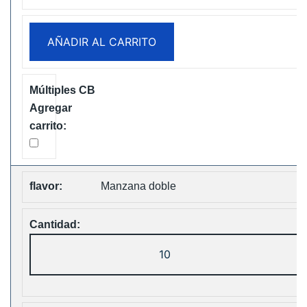
12000
Puffs
AÑADIR AL CARRITO
Disposable
Vape
Free
Shipping
cantidad
Manzana doble
ELF
Box
Digital
12000