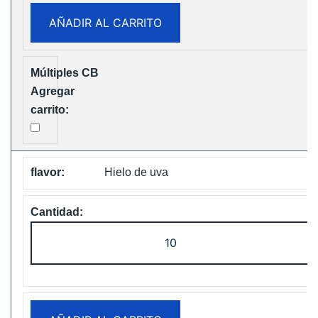
Puffs
AÑADIR AL CARRITO
Disposable
Vape
Free
Shipping
cantidad
Hielo de uva
ELF
Box
Digital
12000
Puffs