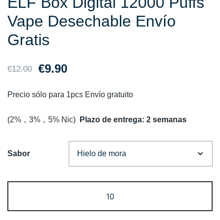
ELF Box Digital 12000 Puffs
Vape Desechable Envío
Gratis
El
El
€
9.90
€
12.00
precio
precio
Precio sólo para 1pcs Envío gratuito
original
actual
(2%，3%，5% Nic)
Plazo de entrega: 2 semanas
era:
es:
€12.00.
€9.90.
Sabor
ELF
Box
Digital