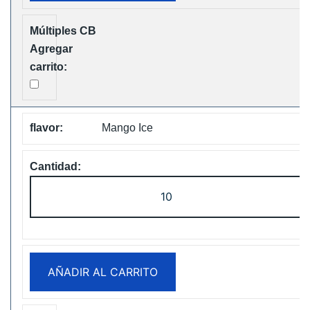
Vape
Free
Shipping
cantidad
Mango Ice
ELF
Box
Digital
12000
Puffs
AÑADIR AL CARRITO
Disposable
Vape