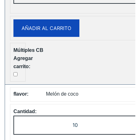
Digital
12000
Puffs
AÑADIR AL CARRITO
Disposable
Vape
Free
Shipping
cantidad
Melón de coco
ELF
Box
Digital