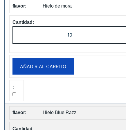
Hielo de mora
ELF
Box
Digital
12000
Puffs
AÑADIR AL CARRITO
Disposable
Vape
Free
Shipping
cantidad
Hielo Blue Razz