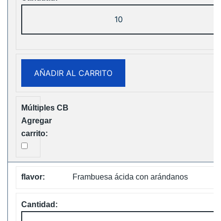
ELF
Box
Digital
12000
Puffs
AÑADIR AL CARRITO
Disposable
Vape
Free
Shipping
cantidad
Frambuesa ácida con arándanos
ELF