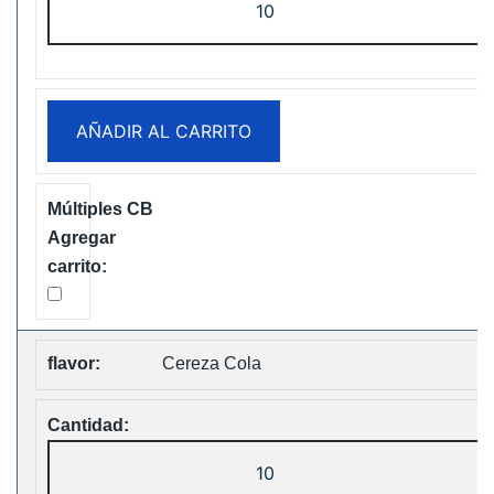
Box
Digital
12000
Puffs
AÑADIR AL CARRITO
Disposable
Vape
Free
Shipping
cantidad
Cereza Cola
ELF
Box