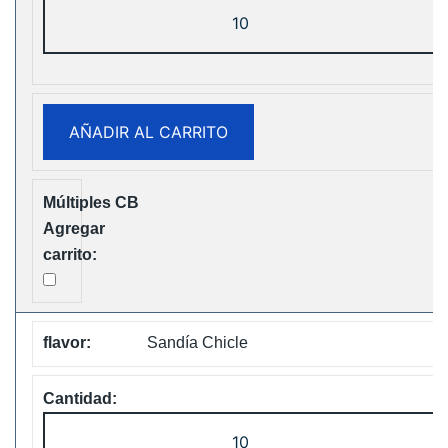
ELF
Box
Digital
12000
Puffs
AÑADIR AL CARRITO
Disposable
Vape
Free
Shipping
cantidad
Sandía Chicle
ELF