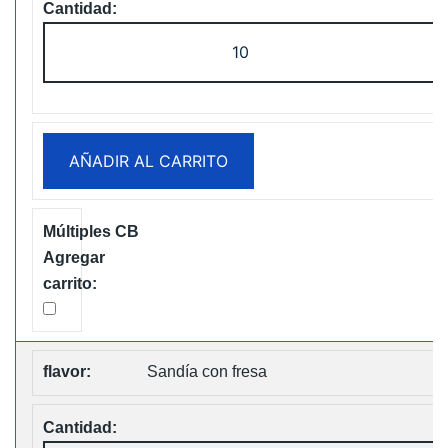
ELF
Box
Digital
12000
Puffs
AÑADIR AL CARRITO
Disposable
Vape
Free
Shipping
cantidad
Sandía con fresa