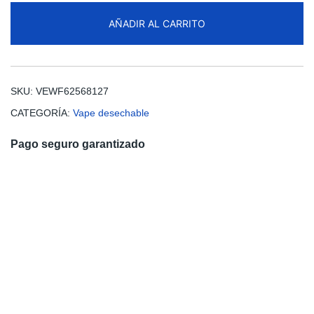
12000
AÑADIR AL CARRITO
Puffs
Disposable
Vape
Free
SKU:
VEWF62568127
Shipping
CATEGORÍA:
Vape desechable
cantidad
Pago seguro garantizado