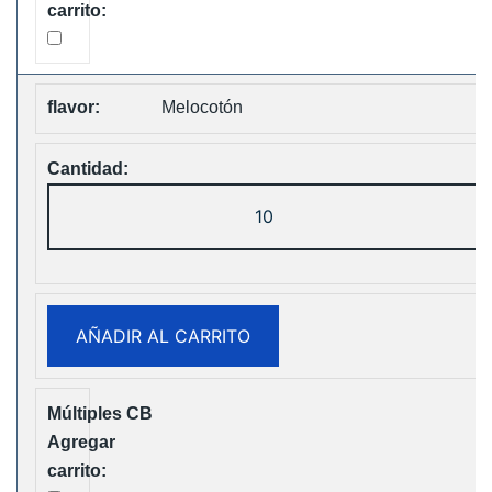
Melocotón
ELF
Box
Digital
12000
Puffs
AÑADIR AL CARRITO
Disposable
Vape
Free
Shipping
cantidad