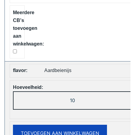
Vape
Free
Shipping
aantal
Aardbeienijs
ELF
Box
Digital
12000
Puffs
TOEVOEGEN AAN WINKELWAGEN
Disposable