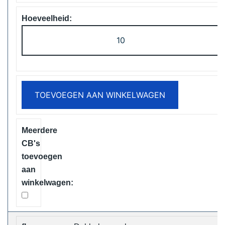
ELF
Box
Digital
12000
Puffs
TOEVOEGEN AAN WINKELWAGEN
Disposable
Vape
Free
Shipping
aantal