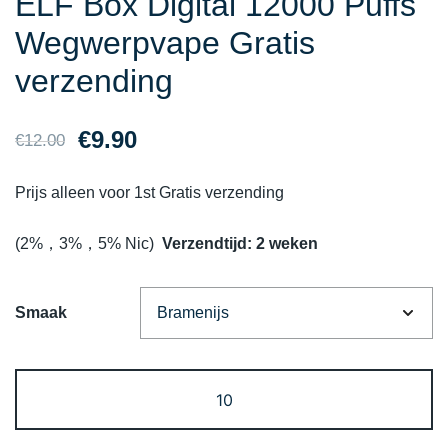
ELF Box Digital 12000 Puffs
Wegwerpvape Gratis
verzending
Oorspronkelijke
Huidige
€
9.90
€
12.00
prijs
prijs
Prijs alleen voor 1st Gratis verzending
was:
is:
(2%，3%，5% Nic)
Verzendtijd: 2 weken
€12.00.
€9.90.
Smaak
ELF
Box
Digital