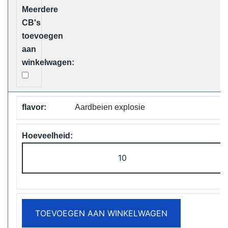
Free
Shipping
aantal
Aardbeien explosie
ELF
Box
Digital
12000
Puffs
TOEVOEGEN AAN WINKELWAGEN
Disposable