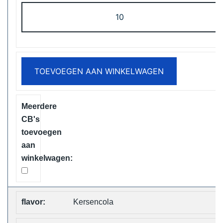
ELF
Box
Digital
12000
Puffs
TOEVOEGEN AAN WINKELWAGEN
Disposable
Vape
Free
Shipping
aantal
Kersencola