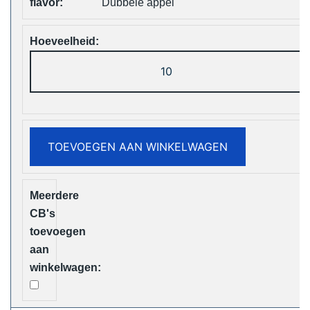
Dubbele appel
ELF
Box
Digital
12000
Puffs
TOEVOEGEN AAN WINKELWAGEN
Disposable
Vape
Free
Shipping
aantal