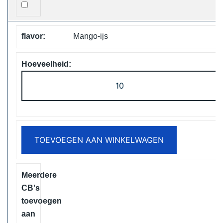
Mango-ijs
ELF
Box
Digital
12000
Puffs
TOEVOEGEN AAN WINKELWAGEN
Disposable
Vape
Free
Shipping
aantal