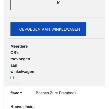
Box
Digital
12000
Puffs
TOEVOEGEN AAN WINKELWAGEN
Disposable
Vape
Free
Shipping
aantal
Bosbes Zure Framboos