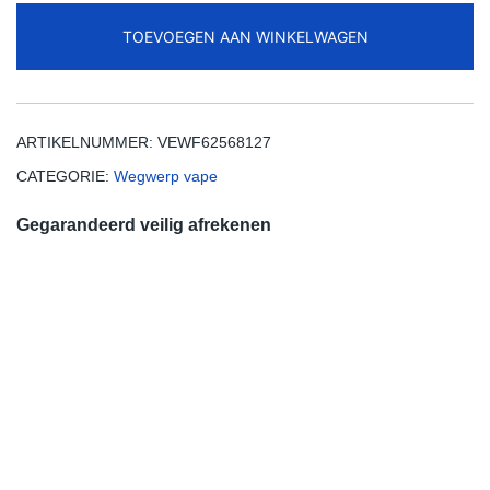
12000
TOEVOEGEN AAN WINKELWAGEN
Puffs
Disposable
Vape
Free
ARTIKELNUMMER:
VEWF62568127
Shipping
CATEGORIE:
Wegwerp vape
aantal
Gegarandeerd veilig afrekenen