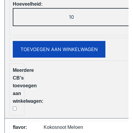
ELF
Box
Digital
12000
Puffs
TOEVOEGEN AAN WINKELWAGEN
Disposable
Vape
Free
Shipping
aantal
Kokosnoot Meloen