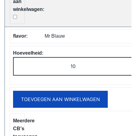
Mr Blauw
ELF
Box
Digital
12000
Puffs
TOEVOEGEN AAN WINKELWAGEN
Disposable
Vape
Free
Shipping
aantal