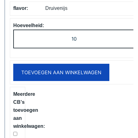
Druivenijs
ELF
Box
Digital
12000
Puffs
TOEVOEGEN AAN WINKELWAGEN
Disposable
Vape
Free
Shipping
aantal