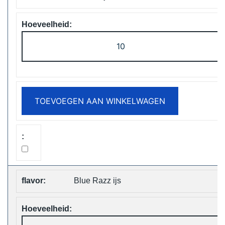
ELF
Box
Digital
12000
Puffs
TOEVOEGEN AAN WINKELWAGEN
Disposable
Vape
Free
Shipping
aantal
Blue Razz ijs
ELF