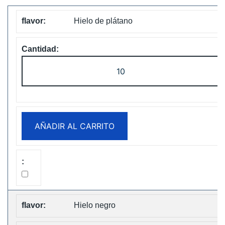
Hielo de plátano
Fumot
Tornado
30K
Music
Disposable
AÑADIR AL CARRITO
vape
Free
Shipping
cantidad
Hielo negro