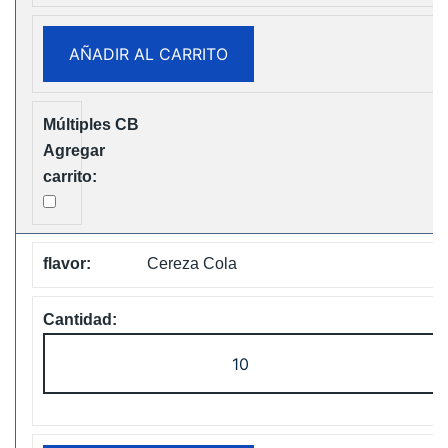
Music
Disposable
AÑADIR AL CARRITO
vape
Free
Shipping
cantidad
Cereza Cola
Fumot
Tornado
30K
Music