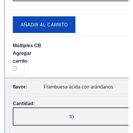
30K
Music
Disposable
AÑADIR AL CARRITO
vape
Free
Shipping
cantidad
Frambuesa ácida con arándanos
Fumot
Tornado
30K