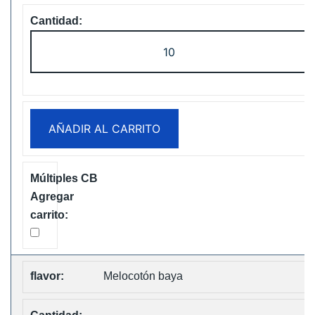
Fumot
Tornado
30K
Music
Disposable
AÑADIR AL CARRITO
vape
Free
Shipping
cantidad
Melocotón baya