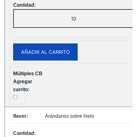
Fumot
Tornado
30K
Music
Disposable
AÑADIR AL CARRITO
vape
Free
Shipping
cantidad
Arándanos sobre hielo