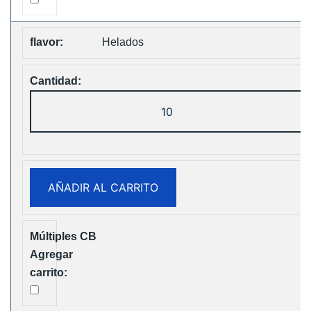
Helados
Fumot
Tornado
30K
Music
Disposable
AÑADIR AL CARRITO
vape
Free
Shipping
cantidad