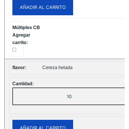
Disposable
AÑADIR AL CARRITO
vape
Free
Shipping
cantidad
Cereza helada
Fumot
Tornado
30K
Music
Disposable
AÑADIR AL CARRITO
vape