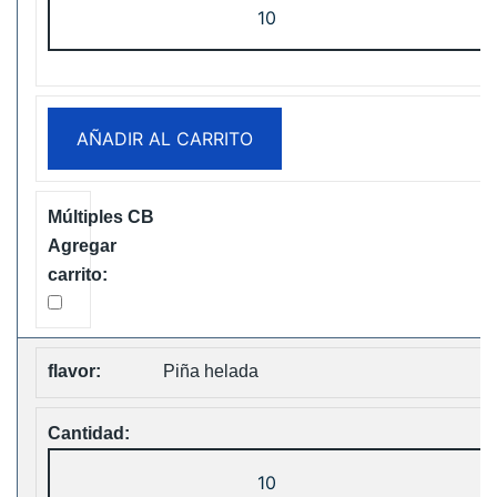
Tornado
30K
Music
Disposable
AÑADIR AL CARRITO
vape
Free
Shipping
cantidad
Piña helada
Fumot
Tornado