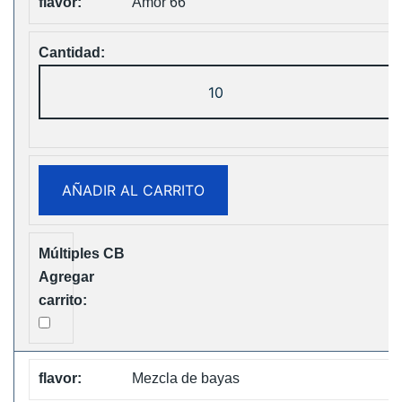
Amor 66
Fumot
Tornado
30K
Music
Disposable
AÑADIR AL CARRITO
vape
Free
Shipping
cantidad
Mezcla de bayas