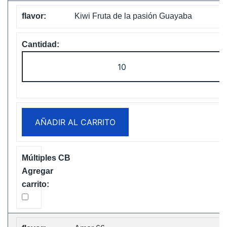
Kiwi Fruta de la pasión Guayaba
Fumot
Tornado
30K
Music
Disposable
AÑADIR AL CARRITO
vape
Free
Shipping
cantidad