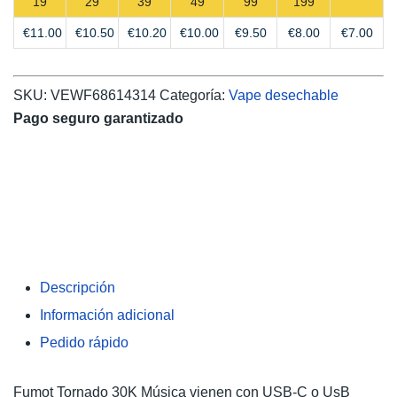
19
29
39
49
99
199
€
11.00
€
10.50
€
10.20
€
10.00
€
9.50
€
8.00
€
7.00
SKU:
VEWF68614314
Categoría:
Vape desechable
Pago seguro garantizado
Descripción
Información adicional
Pedido rápido
Fumot Tornado 30K Música vienen con USB-C o UsB