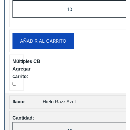
Fumot
Tornado
30K
Music
Disposable
AÑADIR AL CARRITO
vape
Free
Shipping
cantidad
Hielo Razz Azul
Fumot