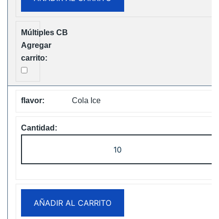
Free
Shipping
cantidad
Cola Ice
Fumot
Tornado
30K
Music
Disposable
AÑADIR AL CARRITO
vape
Free