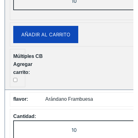
Tornado
30K
Music
Disposable
AÑADIR AL CARRITO
vape
Free
Shipping
cantidad
Arándano Frambuesa
Fumot
Tornado