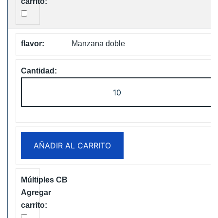
Manzana doble
Fumot
Tornado
30K
Music
Disposable
AÑADIR AL CARRITO
vape
Free
Shipping
cantidad