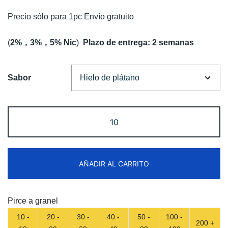
Precio sólo para 1pc Envío gratuito
(
2%，3%，5% Nic
)
Plazo de entrega: 2 semanas
Sabor
Fumot
Tornado
30K
Music
AÑADIR AL CARRITO
Disposable
vape
Free
Pirce a granel
Shipping
10 -
20 -
30 -
40 -
50 -
100 -
cantidad
200 +