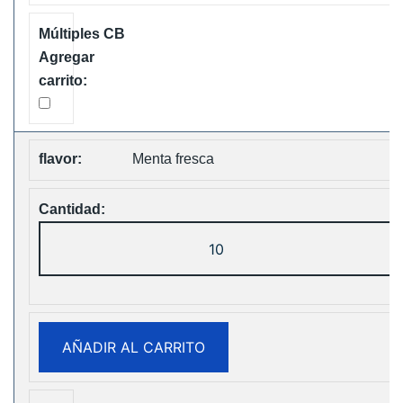
Shipping
cantidad
Menta fresca
Fumot
Tornado
30K
Music
Disposable
AÑADIR AL CARRITO
vape
Free
Shipping