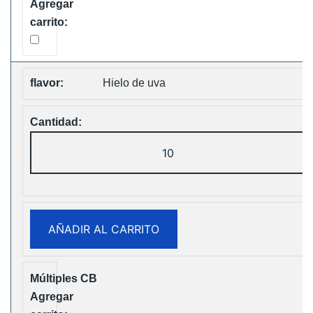
Hielo de uva
Fumot
Tornado
30K
Music
Disposable
AÑADIR AL CARRITO
vape
Free
Shipping
cantidad