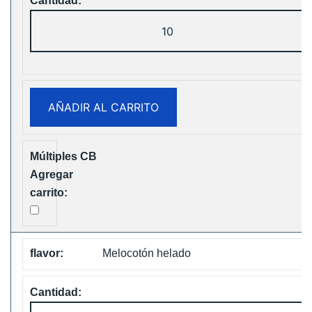
Fumot
Tornado
30K
Music
Disposable
AÑADIR AL CARRITO
vape
Free
Shipping
cantidad
Melocotón helado
Fumot