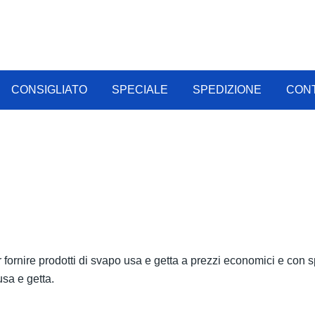
Vape online all'ingrosso
Vapecig All'ingrosso
CONSIGLIATO
SPECIALE
SPEDIZIONE
CON
fornire prodotti di svapo usa e getta a prezzi economici e con sp
sa e getta.