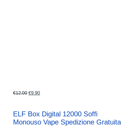
Il
Il
€
12.00
€
9.90
prezzo
prezzo
originale
attuale
ELF Box Digital 12000 Soffi
era:
è:
Monouso Vape Spedizione Gratuita
€12.00.
€9.90.