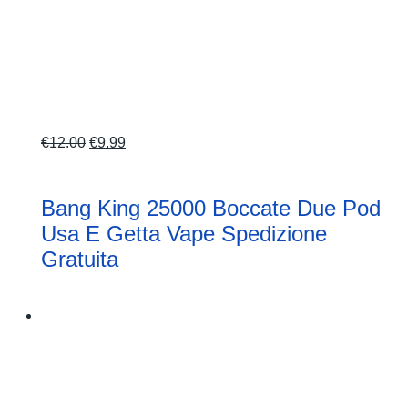
Il
Il
€
12.00
€
9.99
prezzo
prezzo
originale
attuale
Bang King 25000 Boccate Due Pod
era:
è:
Usa E Getta Vape Spedizione
€12.00.
€9.99.
Gratuita