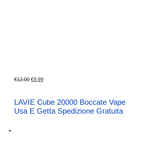
Il
Il
€
12.00
€
9.99
prezzo
prezzo
originale
attuale
LAVIE Cube 20000 Boccate Vape
era:
è:
Usa E Getta Spedizione Gratuita
€12.00.
€9.99.