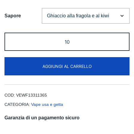
€12.00.
€9.99.
Sapore
LAVIE
Cube
20000
Puffs
AGGIUNGI AL CARRELLO
Disposable
Vape
Free
Shipping
COD:
VEWF13311365
quantità
CATEGORIA:
Vape usa e getta
Garanzia di un pagamento sicuro