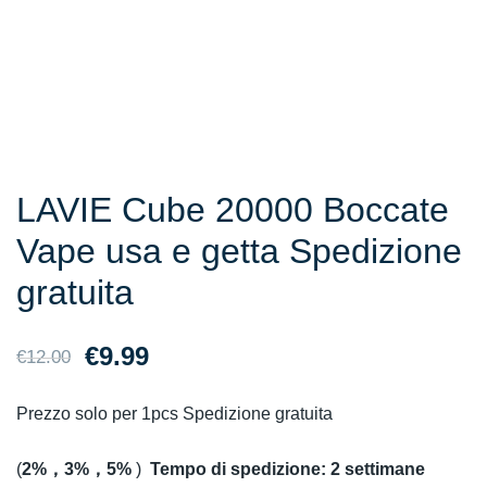
LAVIE Cube 20000 Boccate
Vape usa e getta Spedizione
gratuita
Il
Il
€
9.99
€
12.00
prezzo
prezzo
Prezzo solo per 1pcs Spedizione gratuita
originale
attuale
(
2%，3%，5%
)
Tempo di spedizione: 2 settimane
era:
è: