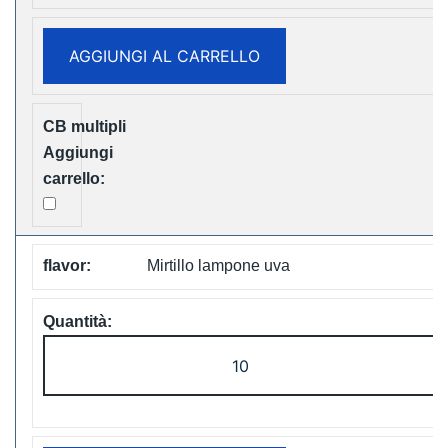
Puffs
Disposable
AGGIUNGI AL CARRELLO
Vape
Free
Shipping
quantità
Mirtillo lampone uva
LAVIE
Cube
20000
Puffs