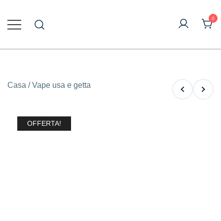
Vai
al
0
contenuto
Vape online all'ingrosso
Vapecig All'ingrosso
Casa
/
Vape usa e getta
OFFERTA!