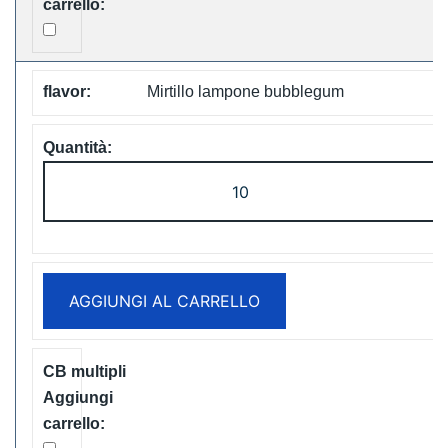
Mirtillo lampone bubblegum
LAVIE
Cube
20000
Puffs
Disposable
AGGIUNGI AL CARRELLO
Vape
Free
Shipping
quantità