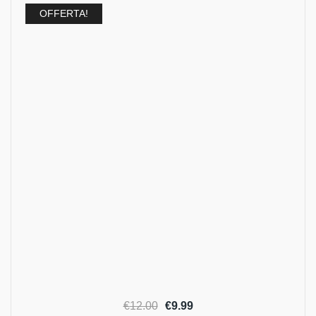
OFFERTA!
Il
Il
€
12.00
€
9.99