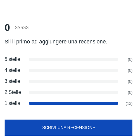
0
Voto
Sii il primo ad aggiungere una recensione.
0
su
5
5 stelle
(0)
in
4 stelle
(0)
base
alle
3 stelle
(0)
valutazioni
2 Stelle
(0)
dei
1 stella
clienti.
(13)
SCRIVI UNA RECENSIONE