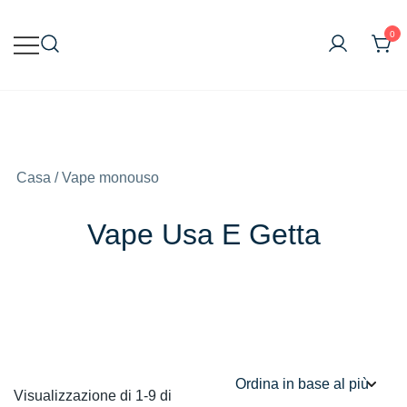
Vai
al
0
contenuto
Vape online all'ingrosso
Vapecig All'ingrosso
Casa
/ Vape monouso
Vape Usa E Getta
Visualizzazione di 1-9 di