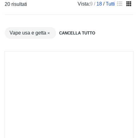
Vista:
9
18
Tutti
Ordina
20 risultati
in
base
al
Vape usa e getta
CANCELLA TUTTO
più
recente