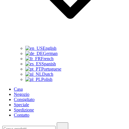
English
German
French
Spanish
Portuguese
Dutch
Polish
Casa
Negozio
Consigliato
Speciale
Spedizione
Contatto
Ricerca: