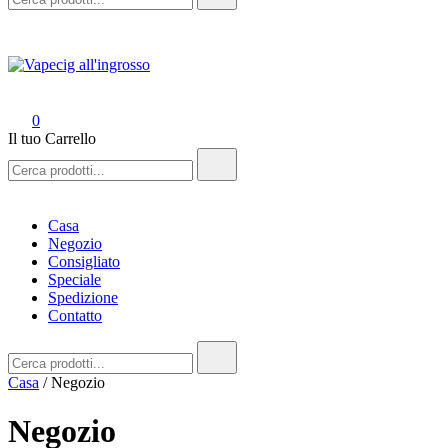
Vapecig all'ingrosso
Vape online all'ingrosso
0
Il tuo Carrello
Ricerca:
Casa
Negozio
Consigliato
Speciale
Spedizione
Contatto
Ricerca:
Casa
/ Negozio
Negozio