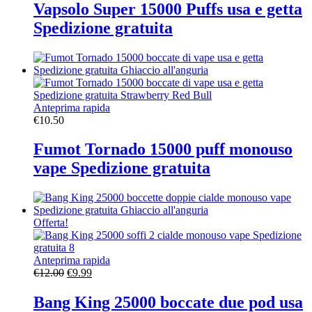
Vapsolo Super 15000 Puffs usa e getta
Spedizione gratuita
Anteprima rapida
€
10.50
Fumot Tornado 15000 puff monouso
vape Spedizione gratuita
Offerta!
Anteprima rapida
Il
Il
€
12.00
€
9.99
prezzo
prezzo
originale
attuale
Bang King 25000 boccate due pod usa
era:
è: