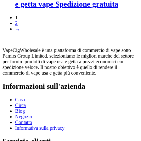
e getta vape Spedizione gratuita
€12.00.
€9.99.
1
2
→
VapeCigWholesale è una piattaforma di commercio di vape sotto
Pamirs Group Limited, selezioniamo le migliori marche del settore
per fornire prodotti di vape usa e getta a prezzi economici con
spedizione veloce. Il nostro obiettivo è quello di rendere il
commercio di vape usa e getta più conveniente.
Informazioni sull'azienda
Casa
Circa
Blog
Negozio
Contatto
Informativa sulla privacy