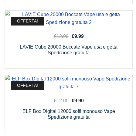
€12.00.
€9.99.
OFFERTA!
Il
Il
€
12.00
€
9.99
prezzo
prezzo
LAVIE Cube 20000 Boccate Vape usa e getta
originale
attuale
Spedizione gratuita
era:
è:
€12.00.
€9.99.
OFFERTA!
Il
Il
€
12.00
€
9.90
prezzo
prezzo
ELF Box Digital 12000 soffi monouso Vape
originale
attuale
Spedizione gratuita
era:
è:
€12.00.
€9.90.