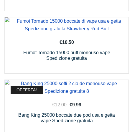
€
10.50
Fumot Tornado 15000 puff monouso vape
Spedizione gratuita
OFFERTA!
Il
Il
€
12.00
€
9.99
prezzo
prezzo
Bang King 25000 boccate due pod usa e getta
originale
attuale
vape Spedizione gratuita
era:
è: